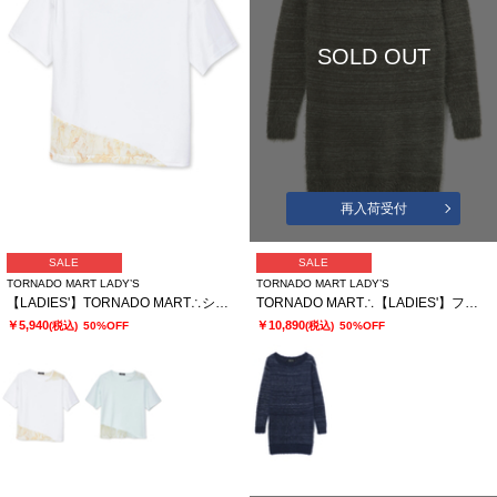
SOLD OUT
再入荷受付
SALE
SALE
TORNADO MART LADY’S
TORNADO MART LADY’S
【LADIES'】TORNADO MART∴シアーマーブル切り替えオーバーTシャツ
TORNADO MART∴【LADIES'】フェザーヤーンボートネックロングニット
￥5,940
￥10,890
(税込)
50%OFF
(税込)
50%OFF