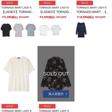
SALE
SALE
SALE
TORNADO MART LADY’S
TORNADO MART LADY’S
TORNADO MART LADY’S
【LADIES'】TORNADO MART∴ブライトスムーススリットオーバーTシャツ
【LADIES'】TORNADO MART∴シアーマーブル切り替えオーバーTシャツ
TORNADO MART∴【LADIES'】フェザーヤーンボートネックロングニット
￥5,390
￥5,940
￥10,890
(税込)
50%OFF
(税込)
50%OFF
(税込)
50%OFF
SOLD OUT
再入荷受付
SALE
SALE
TORNADO MART LADY’S
TORNADO MART LADY’S