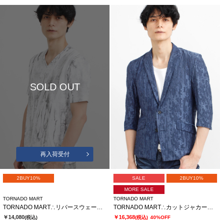
SOLD OUT
再入荷受付
2BUY10%
SALE
2BUY10%
MORE SALE
TORNADO MART
TORNADO MART
TORNADO MART∴リバースウェーブシームVネック半袖カットソー
TORNADO MART∴カットジャカード7分袖ジャケット
￥14,080
￥16,368
(税込)
(税込)
40%OFF