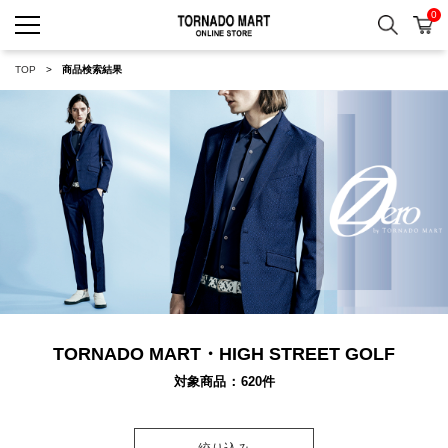
0
検索
カ
TORNADO MART ONLINE 
TOP
商品検索結果
TORNADO MART・HIGH STREET GOLF
対象商品
620
件
絞り込み