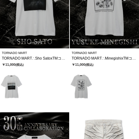
TORNADO MART
TORNADO MART
TORNADO MART∴Sho SatoxTMコラボTシャツ
TORNADO MART∴MinegishixTMコラボTシャツ
￥11,000
￥11,000
(税込)
(税込)