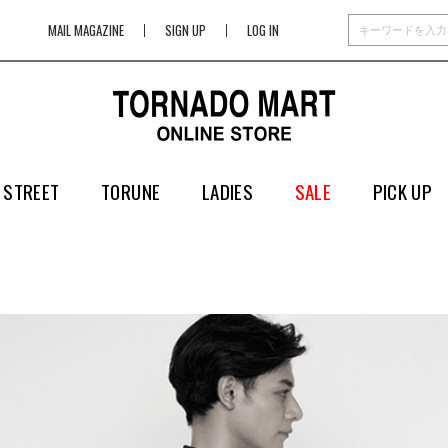
MAIL MAGAZINE
SIGN UP
LOG IN
 STREET
TORUNE
LADIES
SALE
PICK UP