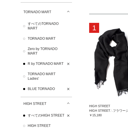
TORNADO MART
すべてのTORNADO
1
MART
TORNADO MART
Zero by TORNADO
MART
R by TORNADO MART
TORNADO MART
Ladies'
BLUE TORNADO
HIGH STREET
HIGH STREET
すべてのHIGH STREET
￥15,180
HIGH STREET