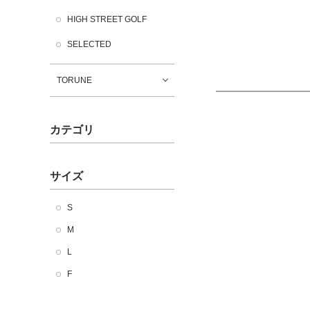
HIGH STREET GOLF
SELECTED
TORUNE
カテゴリ
サイズ
S
M
L
F