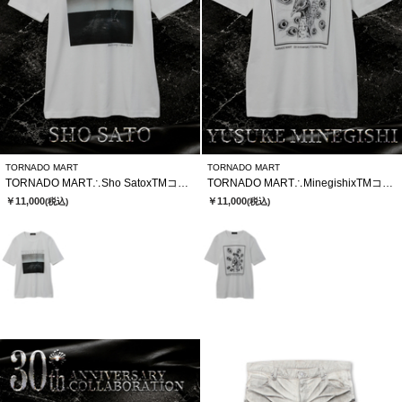
TORNADO MART
TORNADO MART
TORNADO MART∴Sho SatoxTMコラボTシャツ
TORNADO MART∴MinegishixTMコラボTシャツ
￥11,000
￥11,000
(税込)
(税込)