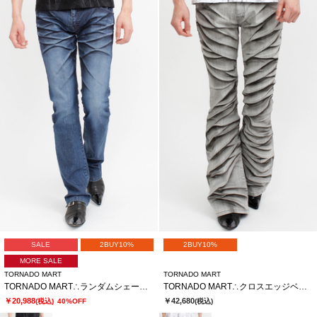
SALE
2BUY10%
2BUY10%
MORE SALE
TORNADO MART
TORNADO MART
TORNADO MART∴ランダムシェービングシューカットデニム
TORNADO MART∴クロスエッジベルボトム
￥20,988
￥42,680
(税込)
40%OFF
(税込)