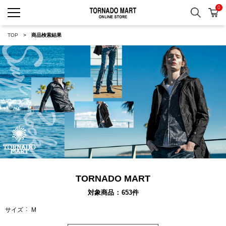
0
検索
カ
TORNADO MART ONLINE 
TOP
商品検索結果
TORNADO MART
対象商品
653
件
サイズ
M