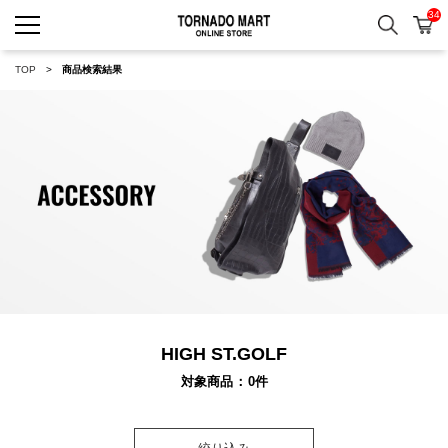
34
検索
カ
TORNADO MART ONLINE 
TOP
商品検索結果
HIGH ST.GOLF
対象商品
0
件
絞り込み