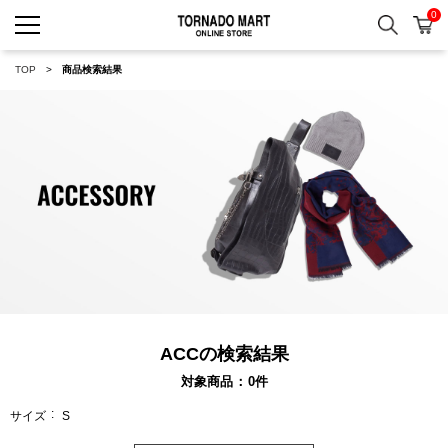
0
検索
カ
TORNADO MART ONLINE 
TOP
商品検索結果
ACCの検索結果
対象商品
0
件
サイズ
S