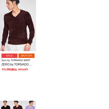
SALE
2BUY10%
Zero by TORNADO MART
ZERO by TORNADO MART∴モールヤーンVネックニット
￥5,390
(税込)
50%OFF