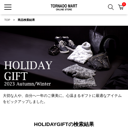
0
検索
カ
TORNADO MART ONLINE 
TOP
商品検索結果
大切な人や、自分へ一年のご褒美に。心温まるギフトに最適なアイテム
をピックアップしました。
HOLIDAYGIFTの検索結果