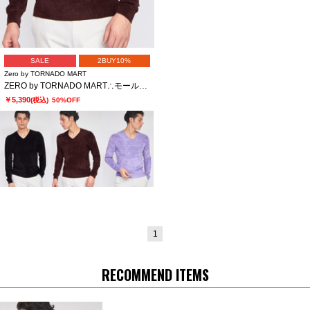
SALE
2BUY10%
Zero by TORNADO MART
ZERO by TORNADO MART∴モールヤーンVネックニット
￥5,390
(税込)
50%OFF
1
RECOMMEND ITEMS