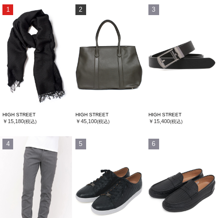
1
2
3
HIGH STREET
HIGH STREET
HIGH STREET
￥15,180
￥45,100
￥15,400
(税込)
(税込)
(税込)
4
5
6