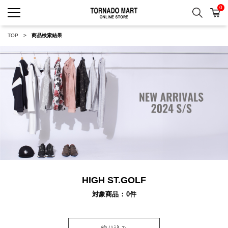
0
検索
カ
TORNADO MART ONLINE 
TOP
商品検索結果
HIGH ST.GOLF
対象商品
0
件
絞り込み