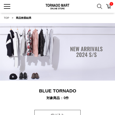
0
検索
カ
TORNADO MART ONLINE 
TOP
商品検索結果
BLUE TORNADO
対象商品
0
件
絞り込み