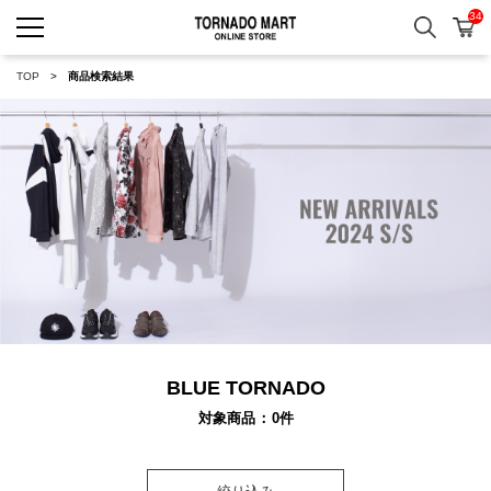
34
検索
カ
TORNADO MART ONLINE 
TOP
商品検索結果
BLUE TORNADO
対象商品
0
件
絞り込み