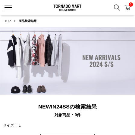
0
検索
カ
TORNADO MART ONLINE 
TOP
商品検索結果
NEWIN24SSの検索結果
対象商品
0
件
サイズ
L