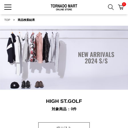
0
検索
カ
TORNADO MART ONLINE 
TOP
商品検索結果
HIGH ST.GOLF
対象商品
0
件
絞り込み