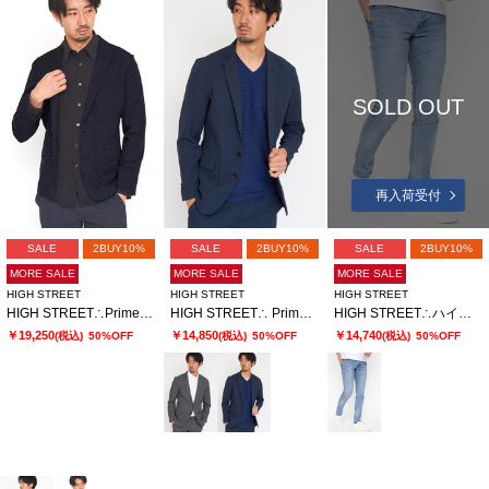
SOLD OUT
再入荷受付
SALE
2BUY10%
SALE
2BUY10%
SALE
2BUY10%
MORE SALE
MORE SALE
MORE SALE
HIGH STREET
HIGH STREET
HIGH STREET
HIGH STREET∴Primeflex×DotAir メランジプリントジャケット
HIGH STREET∴ PrimeflexDotAir 2WAYストレッチジャケット
HIGH STREET∴ハイパワーストレッチスリムデニムパンツ
￥19,250
￥14,850
￥14,740
(税込)
50%OFF
(税込)
50%OFF
(税込)
50%OFF