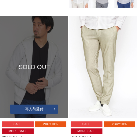
SOLD OUT
再入荷受付
SALE
2BUY10%
SALE
2BUY10%
MORE SALE
MORE SALE
HIGH STREET
HIGH STREET