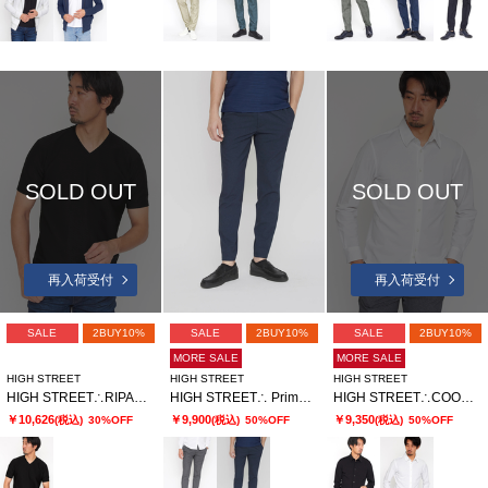
SOLD OUT
SOLD OUT
再入荷受付
再入荷受付
SALE
2BUY10%
SALE
2BUY10%
SALE
2BUY10%
MORE SALE
MORE SALE
HIGH STREET
HIGH STREET
HIGH STREET
HIGH STREET∴RIPAウェーブパターン半袖Vネックカットソー
HIGH STREET∴ PrimeflexDotAir 2WAYストレッチイージーパンツ
HIGH STREET∴COOLMAXニットサッカーシャツ
￥10,626
￥9,900
￥9,350
(税込)
30%OFF
(税込)
50%OFF
(税込)
50%OFF