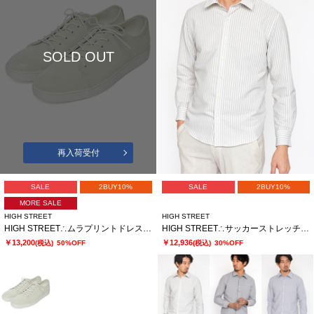
SOLD OUT
再入荷受付
SALE
2BUY10%
SALE
2BUY10%
MORE SALE
HIGH STREET
HIGH STREET
HIGH STREET∴ムラプリントドレススニーカー
HIGH STREET∴サッカーストレッチシャツ
￥13,200
￥12,936
(税込)
50%OFF
(税込)
30%OFF