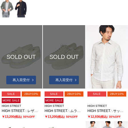
SOLD OUT
SOLD OUT
再入荷受付
再入荷受付
SALE
2BUY10%
SALE
2BUY10%
SALE
2BUY10%
MORE SALE
MORE SALE
HIGH STREET
HIGH STREET
HIGH STREET
HIGH STREET∴レザーローファースニーカー
HIGH STREET∴ムラプリントドレススニーカー
HIGH STREET∴サッカーストレッチシャツ
￥13,200
￥13,200
￥12,936
(税込)
50%OFF
(税込)
50%OFF
(税込)
30%OFF