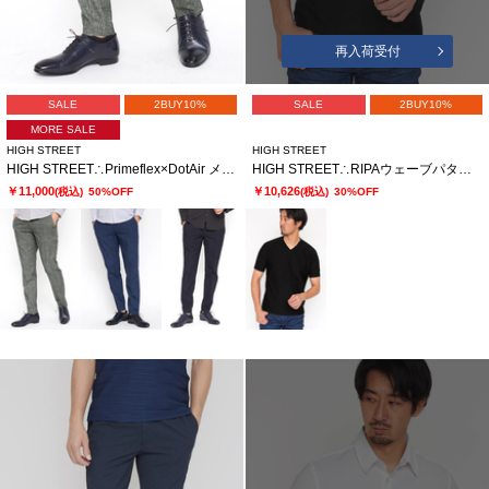
再入荷受付
SALE
2BUY10%
SALE
2BUY10%
MORE SALE
HIGH STREET
HIGH STREET
HIGH STREET∴Primeflex×DotAir メランジプリントイージーパンツ
HIGH STREET∴RIPAウェーブパターン半袖Vネックカットソー
￥11,000
￥10,626
(税込)
50%OFF
(税込)
30%OFF