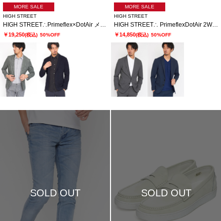
MORE SALE
MORE SALE
HIGH STREET
HIGH STREET
HIGH STREET∴Primeflex×DotAir メランジプリントジャケット
HIGH STREET∴ PrimeflexDotAir 2WAYストレッチジャケット
￥19,250
￥14,850
(税込)
50%OFF
(税込)
50%OFF
SOLD OUT
SOLD OUT