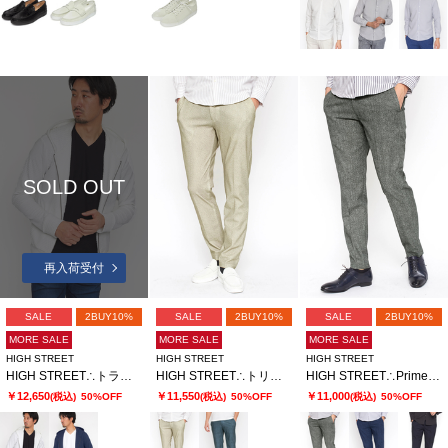
SOLD OUT
再入荷受付
SALE
2BUY10%
SALE
2BUY10%
SALE
2BUY10%
MORE SALE
MORE SALE
MORE SALE
HIGH STREET
HIGH STREET
HIGH STREET
HIGH STREET∴トライアングルジオメトリックブリスターZipパーカー
HIGH STREET∴トリコットメッシュヘリンボンプリントイージーパンツ
HIGH STREET∴Primeflex×DotAir メランジプリントイージーパンツ
￥12,650
￥11,550
￥11,000
(税込)
50%OFF
(税込)
50%OFF
(税込)
50%OFF