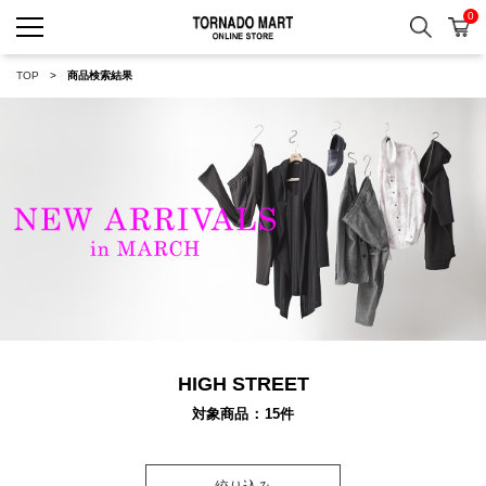
0
検索
カ
TORNADO MART ONLINE 
TOP
商品検索結果
HIGH STREET
対象商品
15
件
絞り込み