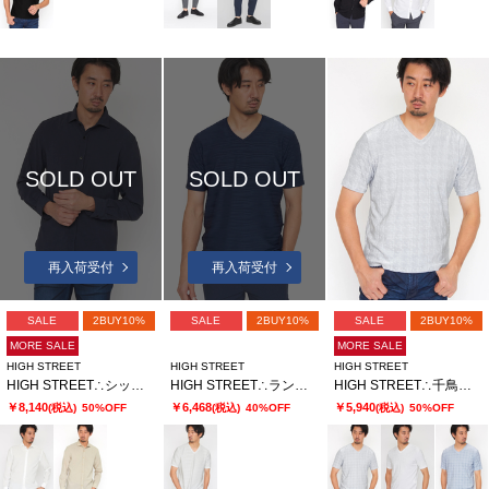
SOLD OUT
SOLD OUT
再入荷受付
再入荷受付
SALE
2BUY10%
SALE
2BUY10%
SALE
2BUY10%
MORE SALE
MORE SALE
HIGH STREET
HIGH STREET
HIGH STREET
HIGH STREET∴シック＆シンドライストレッチカッタウェイシャツ
HIGH STREET∴ランダムウェーブタック半袖Vネックカットソー
HIGH STREET∴千鳥柄パイルジャカードVネック半袖カットソー
￥8,140
￥6,468
￥5,940
(税込)
50%OFF
(税込)
40%OFF
(税込)
50%OFF