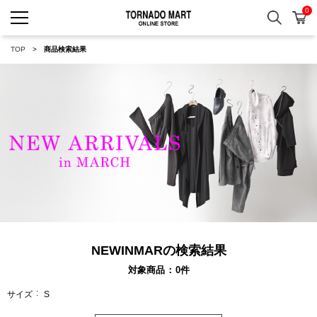
0
検索
カ
TORNADO MART ONLINE 
TOP
商品検索結果
NEWINMARの検索結果
対象商品
0
件
サイズ
S