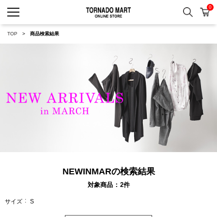
0
検索
カ
TORNADO MART ONLINE 
TOP
商品検索結果
NEWINMARの検索結果
対象商品
2
件
サイズ
S