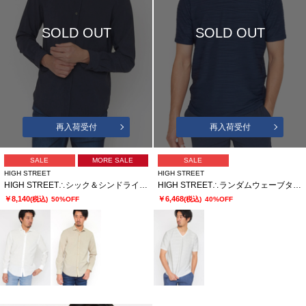
SOLD OUT
SOLD OUT
再入荷受付
再入荷受付
SALE
MORE SALE
SALE
HIGH STREET
HIGH STREET
HIGH STREET∴シック＆シンドライストレッチカッタウェイシャツ
HIGH STREET∴ランダムウェーブタック半袖Vネックカットソー
￥8,140
￥6,468
(税込)
50%OFF
(税込)
40%OFF