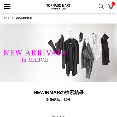
0
検索
カ
TORNADO MART ONLINE 
TOP
商品検索結果
NEWINMARの検索結果
対象商品
15
件
絞り込み