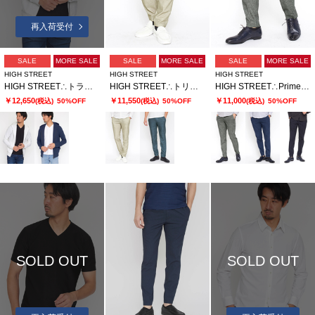
再入荷受付
SALE
MORE SALE
SALE
MORE SALE
SALE
MORE SALE
HIGH STREET
HIGH STREET
HIGH STREET
HIGH STREET∴トライアングルジオメトリックブリスターZipパーカー
HIGH STREET∴トリコットメッシュヘリンボンプリントイージーパンツ
HIGH STREET∴Primeflex×DotAir メランジプリントイージーパンツ
￥12,650
￥11,550
￥11,000
(税込)
50%OFF
(税込)
50%OFF
(税込)
50%OFF
SOLD OUT
SOLD OUT