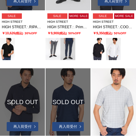
再入荷受付
再入荷受付
SALE
SALE
MORE SALE
SALE
MORE SALE
HIGH STREET
HIGH STREET
HIGH STREET
HIGH STREET∴RIPAウェーブパターン半袖Vネックカットソー
HIGH STREET∴ PrimeflexDotAir 2WAYストレッチイージーパンツ
HIGH STREET∴COOLMAXニットサッカーシャツ
￥10,626
￥9,900
￥9,350
(税込)
30%OFF
(税込)
50%OFF
(税込)
50%OFF
SOLD OUT
SOLD OUT
再入荷受付
再入荷受付