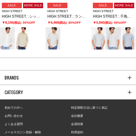
SALE
MORE SALE
SALE
SALE
MORE SALE
HIGH STREET
HIGH STREET
HIGH STREET
HIGH STREET∴シック＆シンドライストレッチカッタウェイシャツ
HIGH STREET∴ランダムウェーブタック半袖Vネックカットソー
HIGH STREET∴千鳥柄パイルジャカードVネック半袖カットソー
￥8,140
￥6,468
￥5,940
(税込)
50%OFF
(税込)
40%OFF
(税込)
50%OFF
BRANDS
CATEGORY
初めての方へ
特定商取引法に基づく表記
お問い合わせ
会社概要
よくある質問
会員特典
メールマガジン登録・解除
利用規約