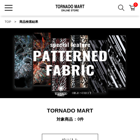
0
検索
カ
TORNADO MART ONLINE 
TOP
商品検索結果
TORNADO MART
対象商品
0
件
絞り込み