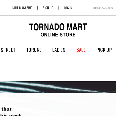
MAIL MAGAZINE
SIGN UP
LOG IN
 STREET
TORUNE
LADIES
SALE
PICK UP