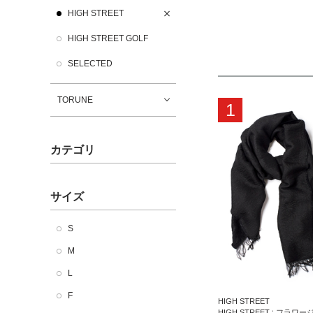
HIGH STREET
HIGH STREET GOLF
SELECTED
TORUNE
1
カテゴリ
サイズ
S
M
L
F
HIGH STREET