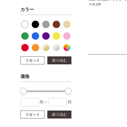
￥15,180
カラー
リセット
絞り込む
価格
円
~
円
リセット
絞り込む