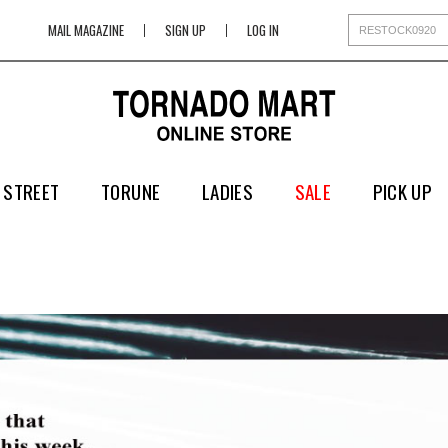
MAIL MAGAZINE
SIGN UP
LOG IN
 STREET
TORUNE
LADIES
SALE
PICK UP