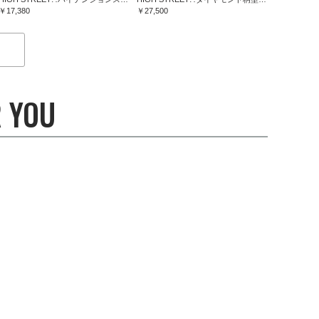
￥17,380
￥27,500
 YOU