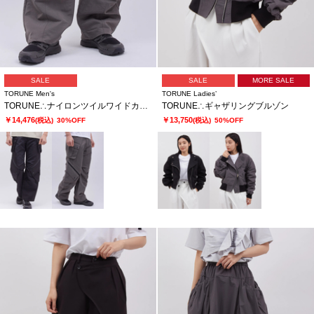
SALE
SALE
MORE SALE
TORUNE Men's
TORUNE Ladies’
TORUNE∴ナイロンツイルワイドカーゴパンツ
TORUNE∴ギャザリングブルゾン
￥14,476
￥13,750
(税込)
30%OFF
(税込)
50%OFF