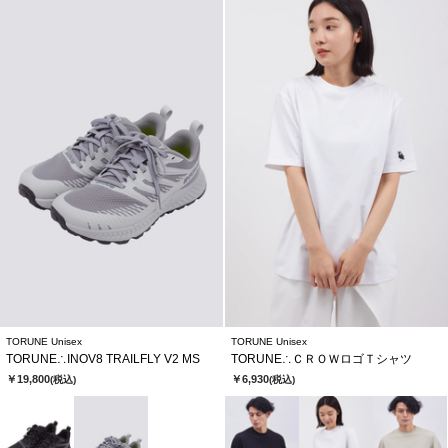
TORUNE Unisex
TORUNE Unisex
TORUNE∴INOV8 TRAILFLY V2 MS
TORUNE∴ＣＲＯＷロゴＴシャツ
￥19,800
￥6,930
(税込)
(税込)