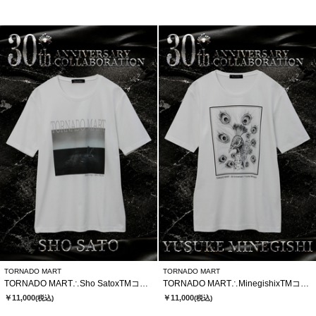
TORNADO MART
TORNADO MART
TORNADO MART∴Sho SatoxTMコラボTシャツ
TORNADO MART∴MinegishixTMコラボTシャツ
￥11,000
￥11,000
(税込)
(税込)