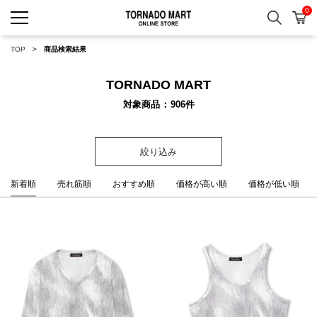
0
検索
カ
TORNADO MART ONLINE 
TOP
商品検索結果
TORNADO MART
対象商品
906
件
絞り込み
新着順
売れ筋順
おすすめ順
価格が高い順
価格が低い順