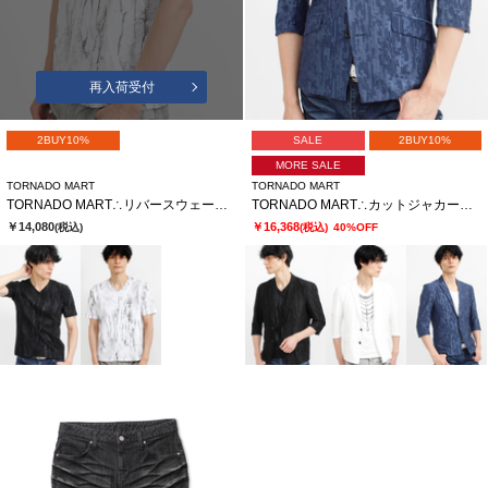
再入荷受付
2BUY10%
SALE
2BUY10%
MORE SALE
TORNADO MART
TORNADO MART
TORNADO MART∴リバースウェーブシームVネック半袖カットソー
TORNADO MART∴カットジャカード7分袖ジャケット
￥14,080
￥16,368
(税込)
(税込)
40%OFF