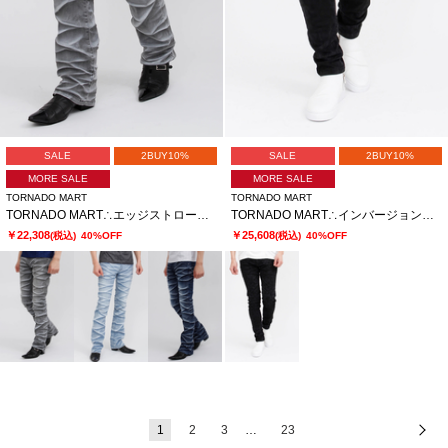
SALE
2BUY10%
SALE
2BUY10%
MORE SALE
MORE SALE
TORNADO MART
TORNADO MART
TORNADO MART∴エッジストロークシューカットデニム
TORNADO MART∴インバージョンレオパードスキニーデニム
￥22,308
￥25,608
(税込)
40%OFF
(税込)
40%OFF
1
2
3
…
23
次