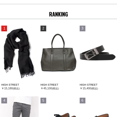
RANKING
1
2
3
HIGH STREET
HIGH STREET
HIGH STREET
￥15,180
￥45,100
￥15,400
(税込)
(税込)
(税込)
4
5
6