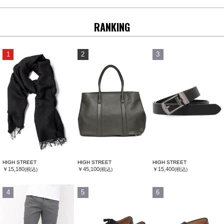
RANKING
1
2
3
HIGH STREET
HIGH STREET
HIGH STREET
￥15,180
￥45,100
￥15,400
(税込)
(税込)
(税込)
4
5
6