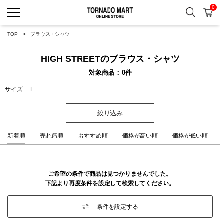
0
検索
カ
TORNADO MART ONLINE 
TOP
ブラウス・シャツ
HIGH STREETのブラウス・シャツ
対象商品
0
件
サイズ
F
絞り込み
新着順
売れ筋順
おすすめ順
価格が高い順
価格が低い順
ご希望の条件で商品は見つかりませんでした。
下記より再度条件を設定して検索してください。
条件を設定する