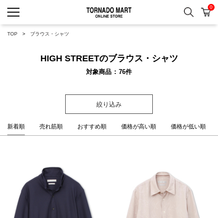
0
検索
カ
TORNADO MART ONLINE 
TOP
ブラウス・シャツ
HIGH STREETのブラウス・シャツ
対象商品
76
件
絞り込み
新着順
売れ筋順
おすすめ順
価格が高い順
価格が低い順