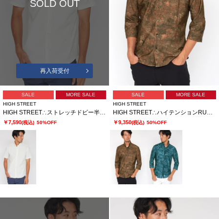
SOLD OUT
再入荷受付
SALE
MORE SALE
SALE
MORE SALE
HIGH STREET
HIGH STREET
HIGH STREET∴ストレッチドビー半袖BDシャツ
HIGH STREET∴ハイテンションRUSTYプリント７分袖シャツ
￥7,590
￥9,350
(税込)
50%OFF
(税込)
50%OFF