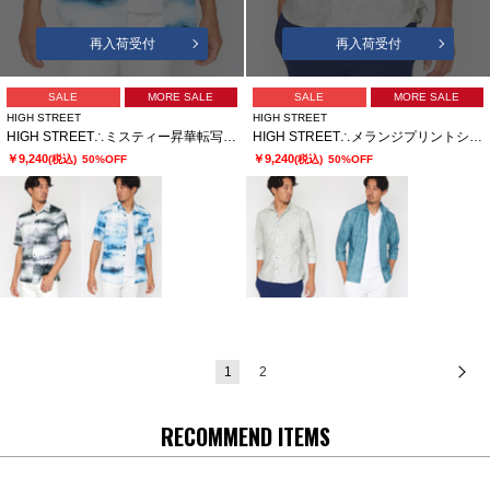
再入荷受付
再入荷受付
SALE
MORE SALE
SALE
MORE SALE
HIGH STREET
HIGH STREET
HIGH STREET∴ミスティー昇華転写半袖シャツ
HIGH STREET∴メランジプリントショートウイング７分袖シャツ
￥9,240
￥9,240
(税込)
50%OFF
(税込)
50%OFF
1
2
次
RECOMMEND ITEMS