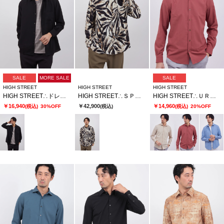
SALE
MORE SALE
SALE
HIGH STREET
HIGH STREET
HIGH STREET
HIGH STREET∴ドレープモーションオーバーシャツ
HIGH STREET∴ＳＰＲＩＮＴＥＸ リゾートリーフプリントシャツ
HIGH STREET∴ＵＲＢＡＮ ＢＲＥＥＺＥカッタウェイシャツ
￥16,940
￥42,900
￥14,960
(税込)
30%OFF
(税込)
(税込)
20%OFF