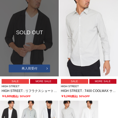
SOLD OUT
再入荷受付
SALE
MORE SALE
SALE
MORE SALE
HIGH STREET
HIGH STREET
HIGH STREET∴リフラクスショートウイング７分袖シャツ
HIGH STREET∴T400 COOLMAX サッカーシャツ
￥6,600
￥9,240
(税込)
50%OFF
(税込)
50%OFF