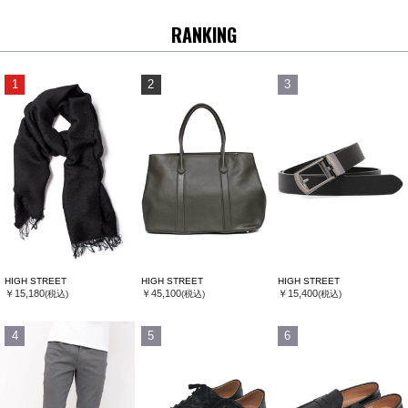
RANKING
1
2
3
HIGH STREET
HIGH STREET
HIGH STREET
￥15,180
￥45,100
￥15,400
(税込)
(税込)
(税込)
4
5
6