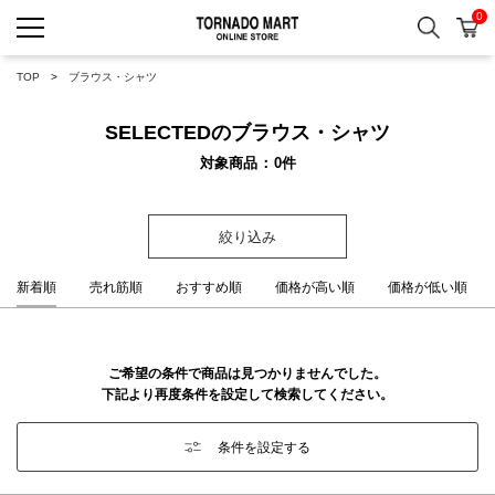
0
検索
カ
TORNADO MART ONLINE 
TOP
ブラウス・シャツ
SELECTEDのブラウス・シャツ
対象商品
0
件
絞り込み
新着順
売れ筋順
おすすめ順
価格が高い順
価格が低い順
ご希望の条件で商品は見つかりませんでした。
下記より再度条件を設定して検索してください。
条件を設定する