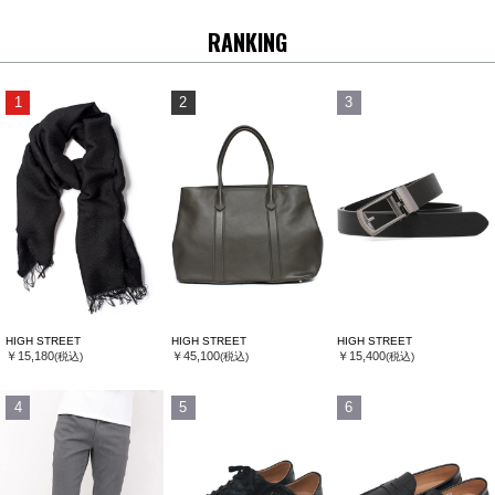
RANKING
1
2
3
HIGH STREET
HIGH STREET
HIGH STREET
￥15,180
￥45,100
￥15,400
(税込)
(税込)
(税込)
4
5
6