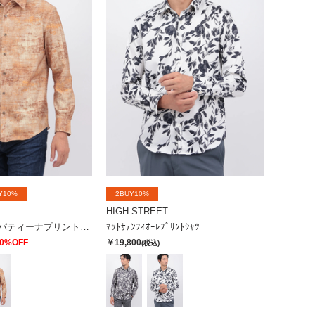
Y10%
2BUY10%
HIGH STREET
ハイテンションパティーナプリントシャツ
ﾏｯﾄｻﾃﾝﾌｨｵｰﾚﾌﾟﾘﾝﾄｼｬﾂ
0%OFF
￥19,800
(税込)