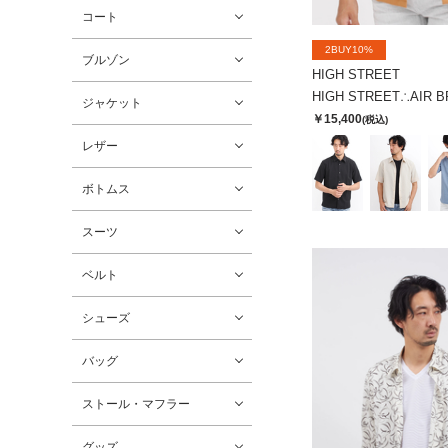
コート
2BUY10%
ブルゾン
HIGH STREET
ジャケット
￥15,400
(税込)
レザー
ボトムス
スーツ
ベルト
シューズ
バッグ
ストール・マフラー
グッズ