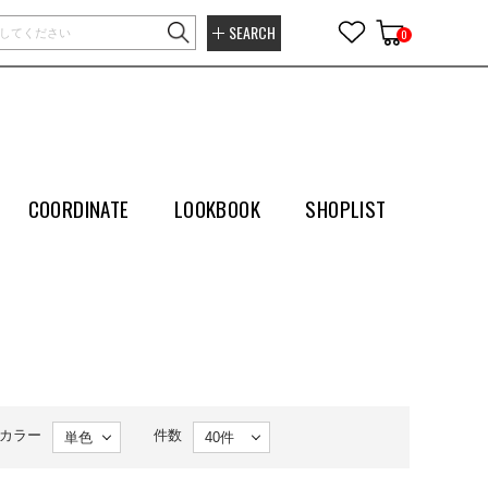
SEARCH
0
COORDINATE
LOOKBOOK
SHOPLIST
カラー
件数