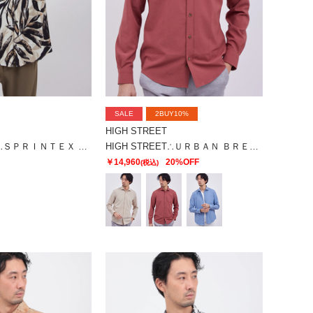
SALE
2BUY10%
HIGH STREET
HIGH STREET∴ＳＰＲＩＮＴＥＸ リゾートリーフプリントシャツ
HIGH STREET∴ＵＲＢＡＮ ＢＲＥＥＺＥカッタウェイシャツ
￥14,960
20%OFF
(税込)