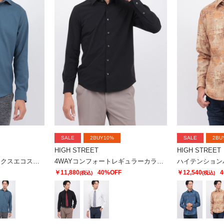
SALE
2BUY10%
SALE
2BU
HIGH STREET
HIGH STREET
HIGH STREET∴リフラクスエコストレッチカッタウェイシャツ
4WAYコンフォートレギュラーカラーシャツ
￥11,880
40%OFF
￥12,540
4
(税込)
(税込)