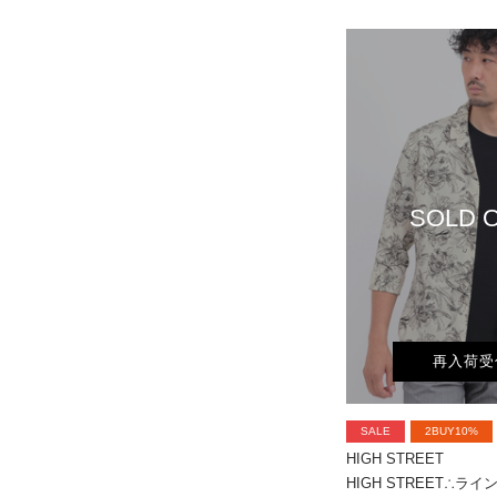
SOLD 
再入荷受
SALE
2BUY10%
HIGH STREET