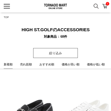
0
検索
カ
TORNADO MART ONLINE 
TOP
HIGH ST.GOLFのACCESSORIES
対象商品
68
件
絞り込み
新着順
売れ筋順
おすすめ順
価格が高い順
価格が低い順