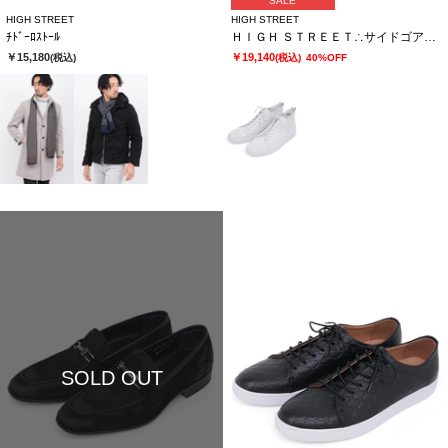
SALE
HIGH STREET
HIGH STREET
ﾁﾄﾞｰﾛｽﾄｰﾙ
ＨＩＧＨ ＳＴＲＥＥＴ∴サイドゴアハイカットカタオシドレススニーカー
￥15,180
￥19,140
(税込)
(税込)
40%OFF
SOLD OUT