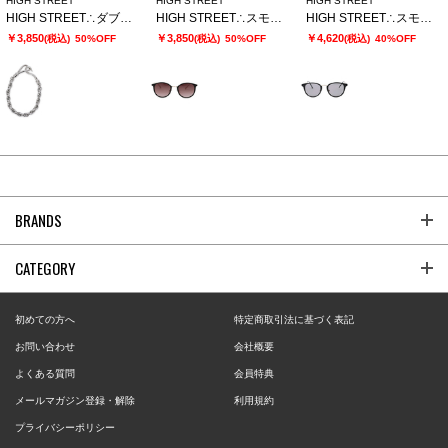
HIGH STREET
HIGH STREET
HIGH STREET
HIGH STREET∴ダブルリンクチェーンブレスレット
HIGH STREET∴スモークレンズボストンサングラス
HIGH STREET∴スモークレンズボストンサングラス
￥3,850
￥3,850
￥4,620
(税込)
50%OFF
(税込)
50%OFF
(税込)
40%OFF
BRANDS
CATEGORY
初めての方へ
特定商取引法に基づく表記
お問い合わせ
会社概要
よくある質問
会員特典
メールマガジン登録・解除
利用規約
プライバシーポリシー