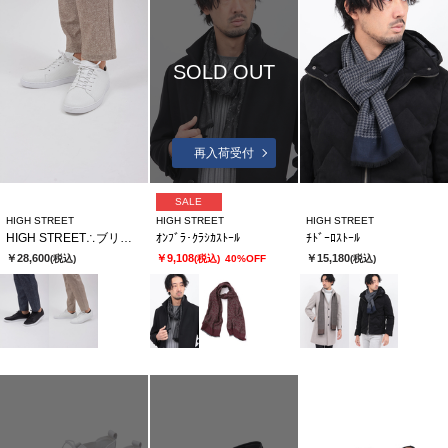
SOLD OUT
再入荷受付
SALE
HIGH STREET
HIGH STREET
HIGH STREET
HIGH STREET∴ブリック･ウイーブカタオシドレススニーカー
ｵﾝﾌﾞﾗ･ｸﾗｼｶｽﾄｰﾙ
ﾁﾄﾞｰﾛｽﾄｰﾙ
￥28,600
￥9,108
￥15,180
(税込)
(税込)
40%OFF
(税込)