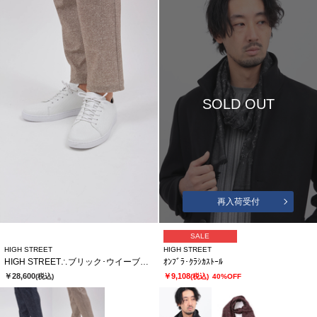
SOLD OUT
再入荷受付
SALE
HIGH STREET
HIGH STREET
HIGH STREET∴ブリック･ウイーブカタオシドレススニーカー
ｵﾝﾌﾞﾗ･ｸﾗｼｶｽﾄｰﾙ
￥28,600
￥9,108
(税込)
(税込)
40%OFF