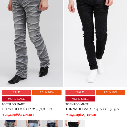
SALE
2BUY10%
SALE
2BUY10%
MORE SALE
MORE SALE
TORNADO MART
TORNADO MART
TORNADO MART∴エッジストロークシューカットデニム
TORNADO MART∴インバージョンレオパードスキニーデニム
￥22,308
￥25,608
(税込)
40%OFF
(税込)
40%OFF