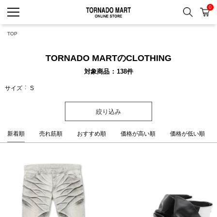
0
検索
カ
TORNADO MART ONLINE 
TOP
TORNADO MARTのCLOTHING
対象商品
138
件
サイズ
S
絞り込み
新着順
売れ筋順
おすすめ順
価格が高い順
価格が低い順