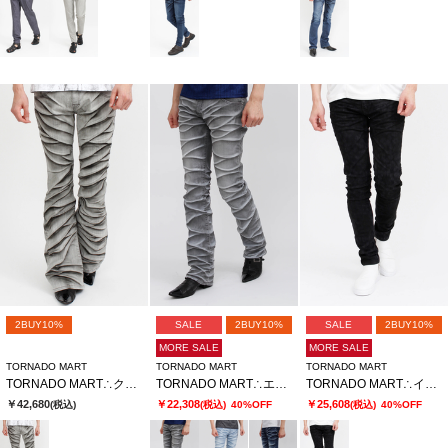
2BUY10%
SALE
2BUY10%
SALE
2BUY10%
MORE SALE
MORE SALE
TORNADO MART
TORNADO MART
TORNADO MART
TORNADO MART∴クロスエッジベルボトム
TORNADO MART∴エッジストロークシューカットデニム
TORNADO MART∴インバージョンレオパードスキニーデニム
￥42,680
￥22,308
￥25,608
(税込)
(税込)
40%OFF
(税込)
40%OFF