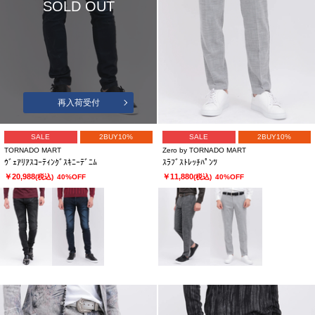
SOLD OUT
再入荷受付
SALE
2BUY10%
SALE
2BUY10%
TORNADO MART
Zero by TORNADO MART
ｳﾞｪｱﾘｱｽｺｰﾃｨﾝｸﾞｽｷﾆｰﾃﾞﾆﾑ
ｽﾗﾌﾞｽﾄﾚｯﾁﾊﾟﾝﾂ
￥20,988
￥11,880
(税込)
40%OFF
(税込)
40%OFF