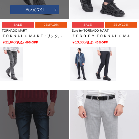
再入荷受付
SALE
2BUY10%
SALE
2BUY10%
TORNADO MART
Zero by TORNADO MART
ＴＯＲＮＡＤＯ ＭＡＲＴ∴リンクルシェードシューカットデニム
ＺＥＲＯ ＢＹ ＴＯＲＮＡＤＯ ＭＡＲＴ∴トリコットデニムライクパンツ
￥21,648
￥13,068
(税込)
40%OFF
(税込)
40%OFF