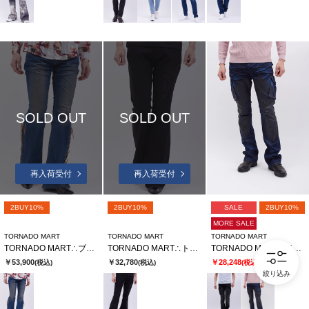
SOLD OUT
SOLD OUT
再入荷受付
再入荷受付
2BUY10%
2BUY10%
SALE
2BUY10%
MORE SALE
TORNADO MART
TORNADO MART
TORNADO MART
TORNADO MART∴ブルーヴィンテージレースアップべルボトム
TORNADO MART∴トライバルエンブロイダリーベルボトム
TORNADO MART∴イーグルアイカーゴデニム
￥53,900
￥32,780
￥28,248
(税込)
(税込)
(税込)
40%OFF
絞り込み