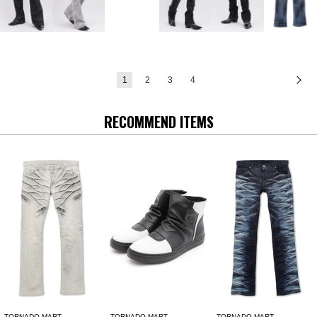
1
2
3
4
次
RECOMMEND ITEMS
TORNADO MART
TORNADO MART
TORNADO MART