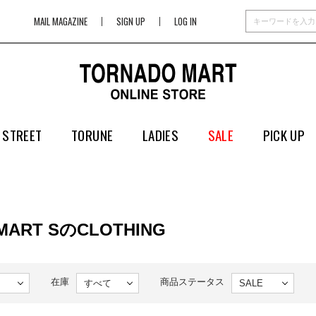
MAIL MAGAZINE
SIGN UP
LOG IN
 STREET
TORUNE
LADIES
SALE
PICK UP
MART SのCLOTHING
在庫
商品ステータス