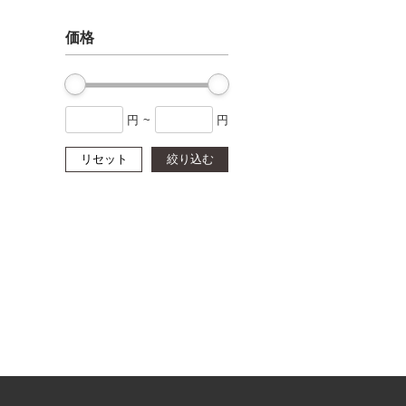
価格
円
~
円
リセット
絞り込む