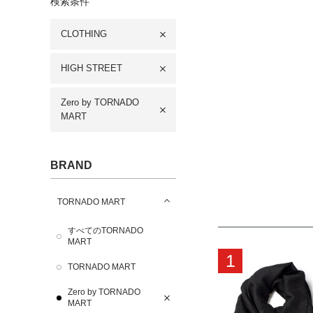
検索条件
CLOTHING
HIGH STREET
Zero by TORNADO
MART
BRAND
TORNADO MART
すべてのTORNADO
MART
1
TORNADO MART
Zero by TORNADO
MART