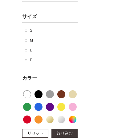
サイズ
S
M
L
F
カラー
リセット
絞り込む