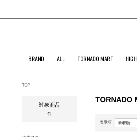
BRAND
ALL
TORNADO MART
HIGH
TOP
TORNADO 
対象商品
件
表示順