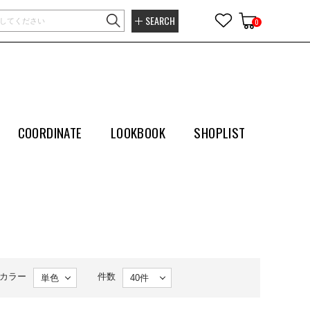
SEARCH
0
COORDINATE
LOOKBOOK
SHOPLIST
カラー
件数