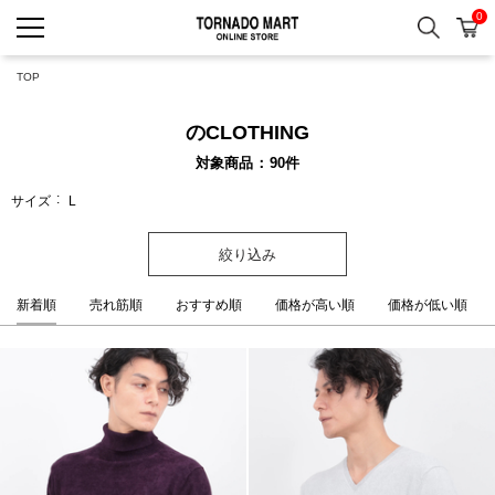
0
検索
カ
TORNADO MART ONLINE 
TOP
のCLOTHING
対象商品
90
件
サイズ
L
絞り込み
新着順
売れ筋順
おすすめ順
価格が高い順
価格が低い順