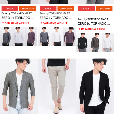
SALE
2BUY10%
SALE
2BUY10%
SALE
2BUY10%
Zero by TORNADO MART
Zero by TORNADO MART
ZERO by TORNADO MART∴ウェーブストームタック天竺クルー
ZERO by TORNADO MART∴ウェーブストームタック天竺Vネック
Zero by TORNADO MART
￥7,788
￥7,788
(税込)
40%OFF
(税込)
40%OFF
ZERO by TORNADO MART∴メアンドロスJQジャージーストレッチシャツ
￥10,428
(税込)
40%OFF