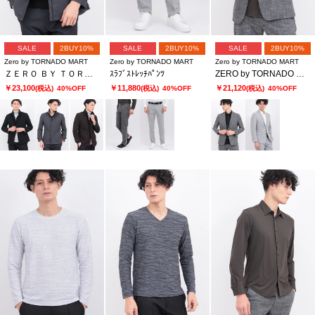
SALE
2BUY10%
SALE
2BUY10%
SALE
2BUY10%
Zero by TORNADO MART
Zero by TORNADO MART
Zero by TORNADO MART
ＺＥＲＯ ＢＹ ＴＯＲＮＡＤＯ ＭＡＲＴ∴カチオンツイルカエシエリライナーツキジャケット
ｽﾗﾌﾞｽﾄﾚｯﾁﾊﾟﾝﾂ
ZERO by TORNADO MART∴スラブストレッチジャケット
￥23,100
￥11,880
￥21,120
(税込)
40%OFF
(税込)
40%OFF
(税込)
40%OFF