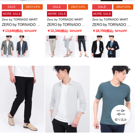
SALE
2BUY10%
SALE
2BUY10%
SALE
2BUY10%
MORE SALE
MORE SALE
MORE SALE
Zero by TORNADO MART
Zero by TORNADO MART
Zero by TORNADO MART
ZERO by TORNADO MART∴エアトリコットツィードプリント7分袖ジャケット
ZERO by TORNADO MART∴ハイパーデニムクロップドパンツ
ZERO by TORNADO MART∴Lightトリコットワッシャージャケット
￥13,640
￥10,340
￥18,700
(税込)
50%OFF
(税込)
50%OFF
(税込)
50%OFF
絞り込み