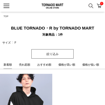
0
検索
カ
TORNADO MART ONLINE 
TOP
BLUE TORNADO・R by TORNADO MART
対象商品
1
件
サイズ
F
絞り込み
新着順
売れ筋順
おすすめ順
価格が高い順
価格が低い順