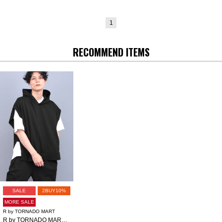
1
RECOMMEND ITEMS
SALE
2BUY10%
MORE SALE
R by TORNADO MART
R by TORNADO MART∴フレンチスリーブフィーディー