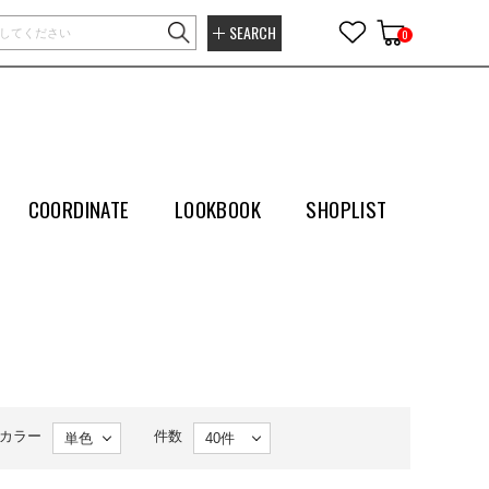
SEARCH
0
COORDINATE
LOOKBOOK
SHOPLIST
カラー
件数