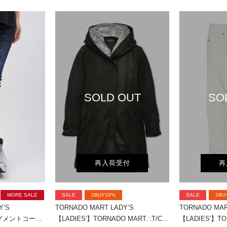
SOLD OUT
SO
再入荷受付
再
MORE SALE
SALE
2BUY10%
SALE
2BU
Y’S
TORNADO MART LADY’S
TORNADO MAR
TORNADO MART∴ピグメントコーティングスキニーデニム
【LADIES'】TORNADO MART∴T/Cスェードモッズコート