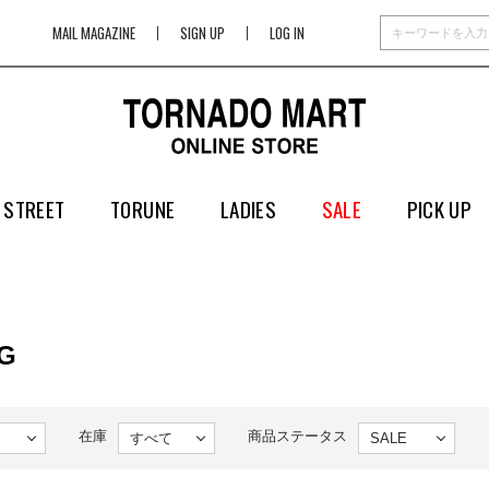
MAIL MAGAZINE
SIGN UP
LOG IN
 STREET
TORUNE
LADIES
SALE
PICK UP
G
在庫
商品ステータス