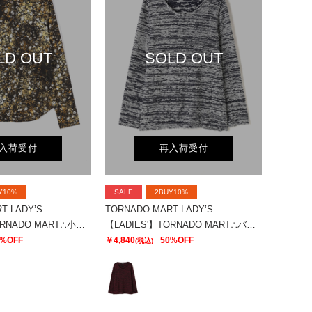
LD OUT
SOLD OUT
入荷受付
再入荷受付
Y10%
SALE
2BUY10%
T LADY’S
TORNADO MART LADY’S
【LADIES'】TORNADO MART∴小花ストレッチ プリントシャツ
【LADIES'】TORNADO MART∴バブリーパイルUネックプルオーバー
0%OFF
￥4,840
50%OFF
(税込)