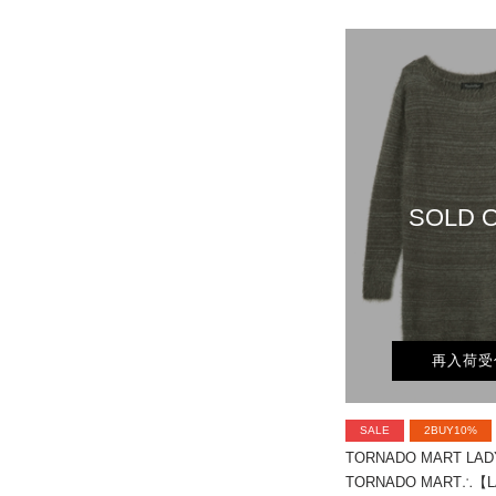
SOLD 
再入荷受
SALE
2BUY10%
TORNADO MART LAD