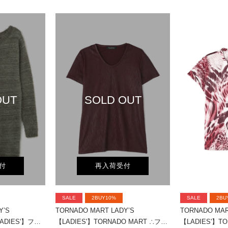
OUT
SOLD OUT
付
再入荷受付
SALE
2BUY10%
SALE
2BU
Y’S
TORNADO MART LADY’S
TORNADO MAR
TORNADO MART∴【LADIES'】フェザーヤーンボートネックロングニット
【LADIES'】TORNADO MART ∴フォイルプリーツ半袖カットソー? ?