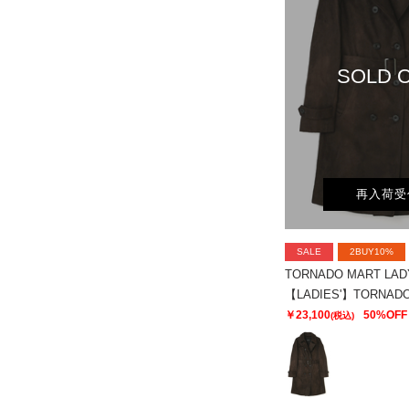
SOLD 
再入荷受
SALE
2BUY10%
TORNADO MART LAD
￥23,100
50%OFF
(税込)