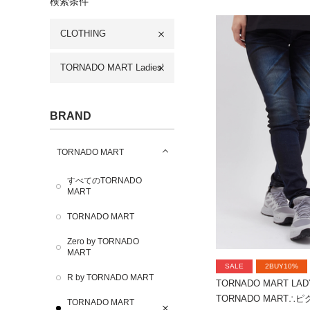
検索条件
CLOTHING
TORNADO MART Ladies'
BRAND
TORNADO MART
すべてのTORNADO
MART
TORNADO MART
Zero by TORNADO
MART
SALE
2BUY10%
R by TORNADO MART
TORNADO MART LAD
TORNADO MART