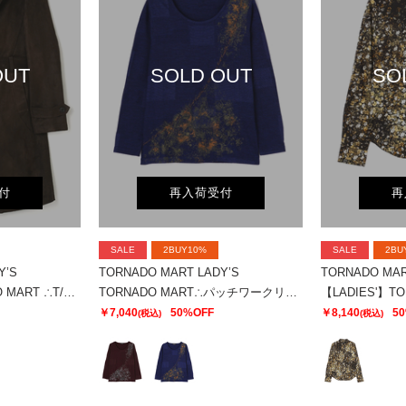
OUT
SOLD OUT
SO
付
再入荷受付
再
SALE
2BUY10%
SALE
2BU
Y’S
TORNADO MART LADY’S
TORNADO MAR
【LADIES'】TORNADO MART ∴T/Cスエードトレンチコート? ?
TORNADO MART∴パッチワークリンクスプリントカットソー
￥7,040
50%OFF
￥8,140
5
(税込)
(税込)