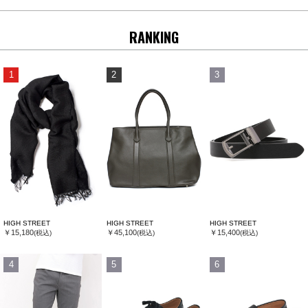
RANKING
1
2
3
HIGH STREET
HIGH STREET
HIGH STREET
￥15,180
￥45,100
￥15,400
(税込)
(税込)
(税込)
4
5
6