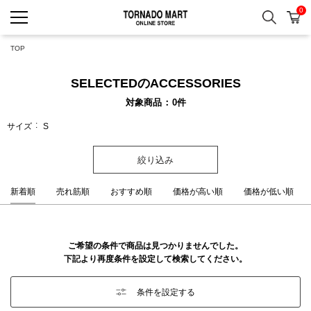
0
検索
カ
TORNADO MART ONLINE 
TOP
SELECTEDのACCESSORIES
対象商品
0
件
サイズ
S
絞り込み
新着順
売れ筋順
おすすめ順
価格が高い順
価格が低い順
ご希望の条件で商品は見つかりませんでした。
下記より再度条件を設定して検索してください。
条件を設定する