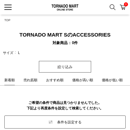
0
検索
カ
TORNADO MART ONLINE 
TOP
TORNADO MART SのACCESSORIES
対象商品
0
件
サイズ
L
絞り込み
新着順
売れ筋順
おすすめ順
価格が高い順
価格が低い順
ご希望の条件で商品は見つかりませんでした。
下記より再度条件を設定して検索してください。
条件を設定する