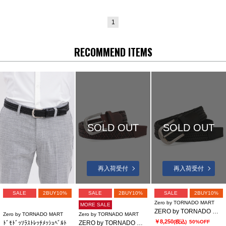
1
RECOMMEND ITEMS
SOLD OUT
SOLD OUT
再入荷受付
再入荷受付
SALE
2BUY10%
SALE
2BUY10%
SALE
2BUY10%
Zero by TORNADO MART
MORE SALE
ZERO by TORNADO MART∴ドモドッソラ ストレッチメッシュベルト
Zero by TORNADO MART
Zero by TORNADO MART
￥8,250
(税込)
50%OFF
ﾄﾞﾓﾄﾞｯｿﾗｽﾄﾚｯﾁﾒｯｼｭﾍﾞﾙﾄ
ZERO by TORNADO MART∴ドモドッソラストレッチメッシュベルト