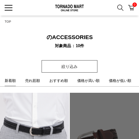
0
検索
カ
TORNADO MART ONLINE 
TOP
のACCESSORIES
対象商品
10
件
絞り込み
新着順
売れ筋順
おすすめ順
価格が高い順
価格が低い順