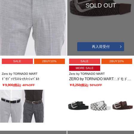
SOLD OUT
再入荷受付
SALE
2BUY10%
SALE
2BUY10%
MORE SALE
Zero by TORNADO MART
Zero by TORNADO MART
ﾄﾞﾓﾄﾞｯｿﾗｽﾄﾚｯﾁﾒｯｼｭﾍﾞﾙﾄ
ZERO by TORNADO MART∴ドモドッソラストレッチメッシュベルト
￥9,900
￥8,250
(税込)
40%OFF
(税込)
50%OFF