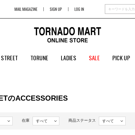
MAIL MAGAZINE
SIGN UP
LOG IN
 STREET
TORUNE
LADIES
SALE
PICK UP
EETのACCESSORIES
在庫
商品ステータス