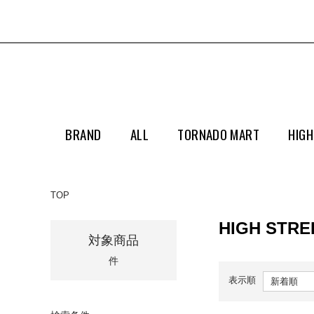
BRAND
ALL
TORNADO MART
HIGH
TOP
HIGH STR
対象商品
件
表示順