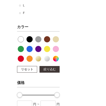
L
F
カラー
リセット
絞り込む
価格
円
~
円