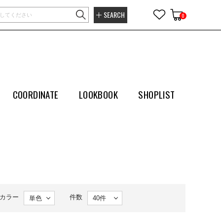
SEARCH
0
COORDINATE
LOOKBOOK
SHOPLIST
カラー
件数