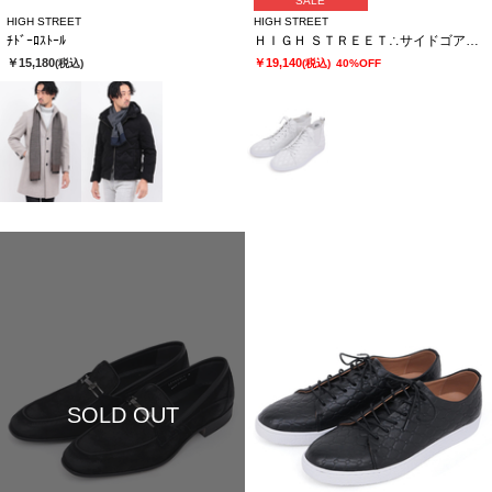
SALE
HIGH STREET
HIGH STREET
ﾁﾄﾞｰﾛｽﾄｰﾙ
ＨＩＧＨ ＳＴＲＥＥＴ∴サイドゴアハイカットカタオシドレススニーカー
￥15,180
￥19,140
(税込)
(税込)
40%OFF
SOLD OUT