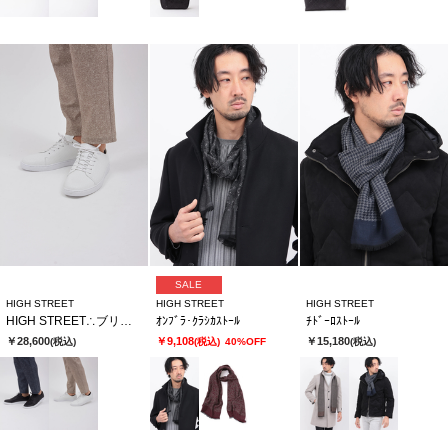
SALE
HIGH STREET
HIGH STREET
HIGH STREET
HIGH STREET∴ブリック･ウイーブカタオシドレススニーカー
ｵﾝﾌﾞﾗ･ｸﾗｼｶｽﾄｰﾙ
ﾁﾄﾞｰﾛｽﾄｰﾙ
￥28,600
￥9,108
￥15,180
(税込)
(税込)
40%OFF
(税込)