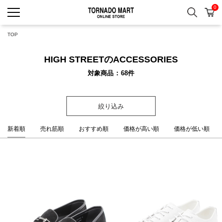
0
検索
カ
TORNADO MART ONLINE 
TOP
HIGH STREETのACCESSORIES
対象商品
68
件
絞り込み
新着順
売れ筋順
おすすめ順
価格が高い順
価格が低い順