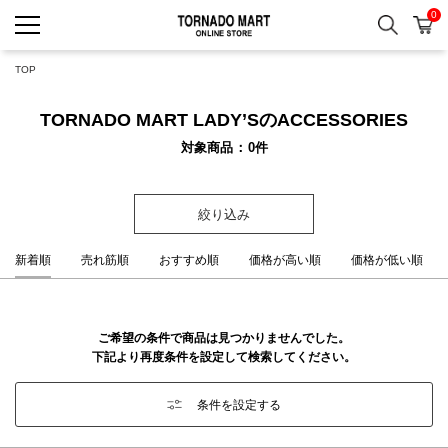
0
検索
カ
TORNADO MART ONLINE 
TOP
TORNADO MART LADY’SのACCESSORIES
対象商品
0
件
絞り込み
新着順
売れ筋順
おすすめ順
価格が高い順
価格が低い順
ご希望の条件で商品は見つかりませんでした。
下記より再度条件を設定して検索してください。
条件を設定する