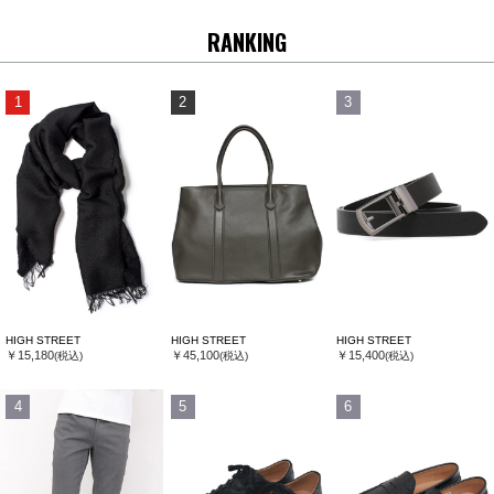
RANKING
1
2
3
HIGH STREET
HIGH STREET
HIGH STREET
￥15,180
￥45,100
￥15,400
(税込)
(税込)
(税込)
4
5
6