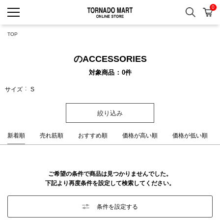
0
検索
カ
TORNADO MART ONLINE 
TOP
のACCESSORIES
対象商品
0
件
サイズ
S
絞り込み
新着順
売れ筋順
おすすめ順
価格が高い順
価格が低い順
ご希望の条件で商品は見つかりませんでした。
下記より再度条件を設定して検索してください。
条件を設定する