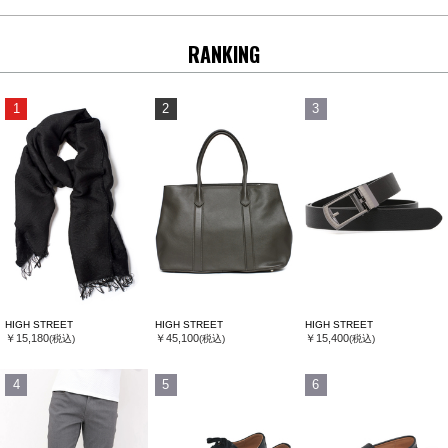
RANKING
1
2
3
HIGH STREET
HIGH STREET
HIGH STREET
￥15,180
￥45,100
￥15,400
(税込)
(税込)
(税込)
4
5
6