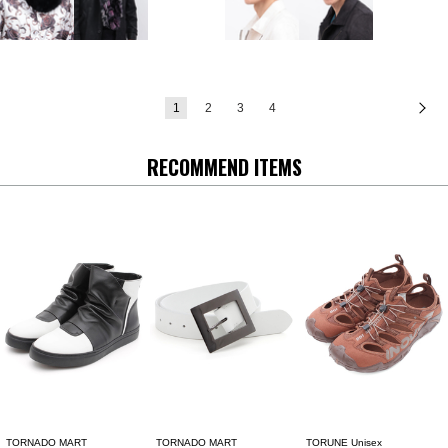
1
2
3
4
次
RECOMMEND ITEMS
TORNADO MART
TORNADO MART
TORUNE Unisex