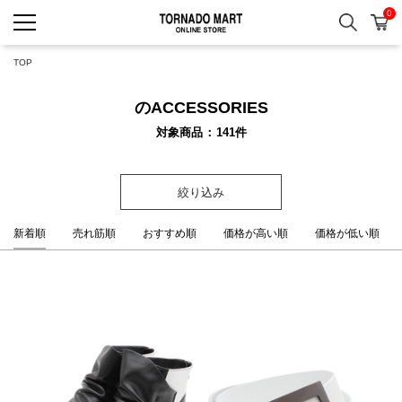
0
検索
カ
TORNADO MART ONLINE 
TOP
のACCESSORIES
対象商品
141
件
絞り込み
新着順
売れ筋順
おすすめ順
価格が高い順
価格が低い順