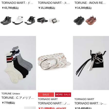
TORNADO MART∴ドレーピングミドルスニーカー
TORNADO MART∴スクエアバックルベルト
TORUNE∴INOV8 RECOLITE 190 UNI
￥43,780
￥15,180
￥14,300
(税込)
(税込)
(税込)
TORUNE Unisex
SALE
MORE SALE
TORUNE∴C.アメリブラインソックス
TORNADO MART
TORNADO MART
￥770
(税込)
TORNADO MART∴ノマドスタッズメッシュベルト
TORNADO MART∴レザーフリンジキーチャーム
￥11,088
￥18,480
(税込)
40%OFF
(税込)