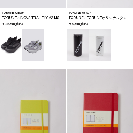
TORUNE Unisex
TORUNE Unisex
TORUNE∴INOV8 TRAILFLY V2 MS
TORUNE∴TORUNEオリジナルタンブラー
￥19,800
￥5,390
(税込)
(税込)