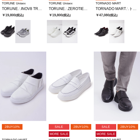
TORUNE Unisex
TORUNE Unisex
TORNADO MART
TORUNE∴INOV8 TRAILFLY V2 MS
TORUNE∴ZEROTIEハンズフリースニーカー
TORNADO MART∴トリニティポインテッドシューズ
￥19,800
￥19,800
￥47,080
(税込)
(税込)
(税込)
2BUY10%
SALE
2BUY10%
SALE
2BUY10%
MORE SALE
MORE SALE
TORNADO MART
HIGH STREET
TORNADO MART