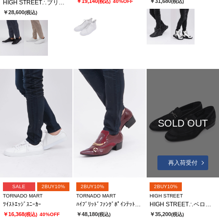
￥19,140
￥31,680
(税込)
40%OFF
(税込)
HIGH STREET∴ブリック･ウイーブカタオシドレススニーカー
￥28,600
(税込)
SOLD OUT
再入荷受付
SALE
2BUY10%
2BUY10%
2BUY10%
TORNADO MART
TORNADO MART
HIGH STREET
ﾂｲｽﾄｴｯｼﾞｽﾆｰｶｰ
ﾊｲﾌﾞﾘｯﾄﾞﾌｧﾝｸﾞﾎﾟｲﾝﾃｯﾄﾞｼｭｰｽﾞ
HIGH STREET∴ベロア型押しビットローファー
￥16,368
￥48,180
￥35,200
(税込)
40%OFF
(税込)
(税込)