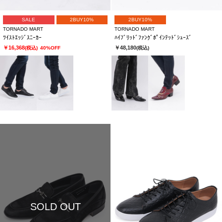
SALE
2BUY10%
2BUY10%
TORNADO MART
TORNADO MART
ﾂｲｽﾄｴｯｼﾞｽﾆｰｶｰ
ﾊｲﾌﾞﾘｯﾄﾞﾌｧﾝｸﾞﾎﾟｲﾝﾃｯﾄﾞｼｭｰｽﾞ
￥16,368
￥48,180
(税込)
40%OFF
(税込)
SOLD OUT