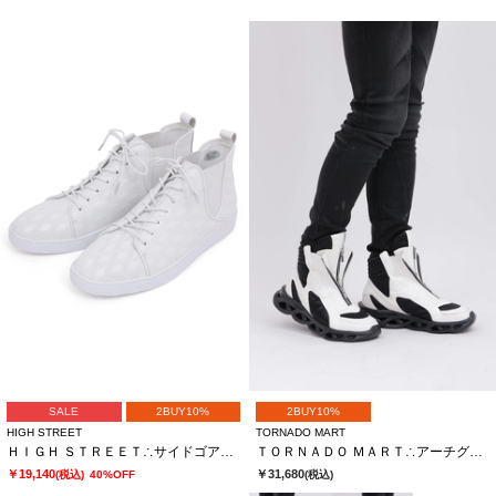
SALE
2BUY10%
2BUY10%
HIGH STREET
TORNADO MART
ＨＩＧＨ ＳＴＲＥＥＴ∴サイドゴアハイカットカタオシドレススニーカー
ＴＯＲＮＡＤＯ ＭＡＲＴ∴アーチグリットツインＺＩＰブーツ
￥19,140
￥31,680
(税込)
40%OFF
(税込)