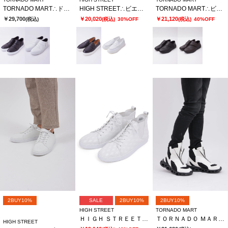
TORNADO MART∴ドレープスリッポンシューズ
HIGH STREET∴ビエ・ド・プールカタオシドレススニーカー
TORNADO MART∴ビブラムフリップフィットスリッポン
￥29,700
￥20,020
￥21,120
(税込)
(税込)
30%OFF
(税込)
40%OFF
2BUY10%
SALE
2BUY10%
2BUY10%
HIGH STREET
TORNADO MART
ＨＩＧＨ ＳＴＲＥＥＴ∴サイドゴアハイカットカタオシドレススニーカー
ＴＯＲＮＡＤＯ ＭＡＲＴ∴アーチグリットツインＺＩＰブーツ
HIGH STREET