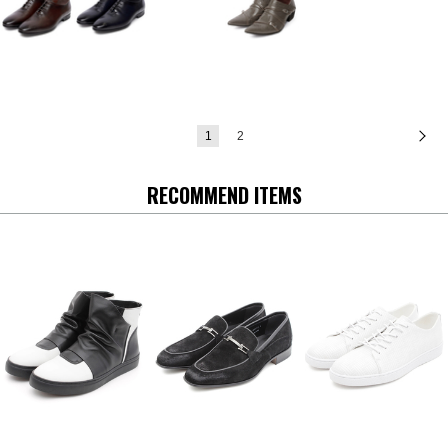
1
2
次
RECOMMEND ITEMS