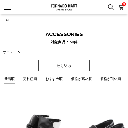
0
検索
カ
TORNADO MART ONLINE 
TOP
ACCESSORIES
対象商品
50
件
サイズ
S
絞り込み
新着順
売れ筋順
おすすめ順
価格が高い順
価格が低い順