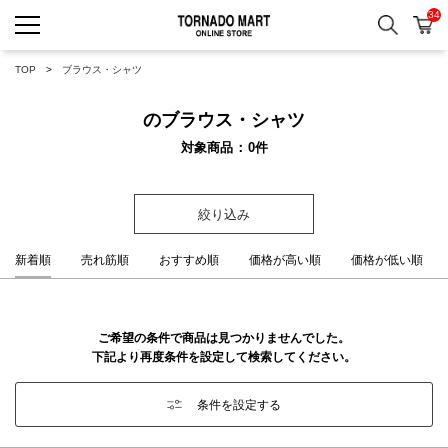
34
検索
カ
TORNADO MART ONLINE 
TOP
ブラウス・シャツ
のブラウス・シャツ
対象商品
0
件
絞り込み
新着順
売れ筋順
おすすめ順
価格が高い順
価格が低い順
ご希望の条件で商品は見つかりませんでした。
下記より再度条件を設定して検索してください。
条件を設定する