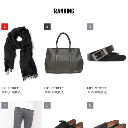
RANKING
1
2
3
HIGH STREET
HIGH STREET
HIGH STREET
￥15,180
￥45,100
￥15,400
(税込)
(税込)
(税込)
4
5
6