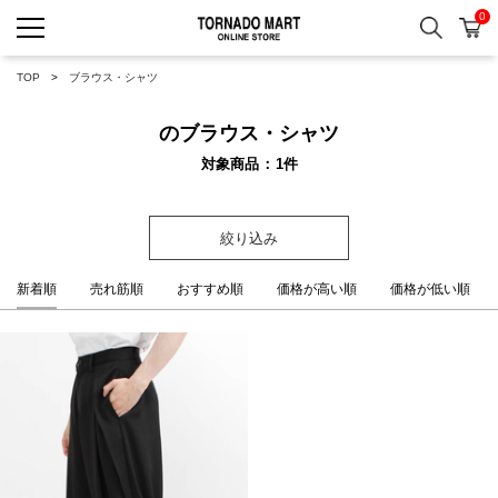
0
検索
カ
TORNADO MART ONLINE 
TOP
ブラウス・シャツ
のブラウス・シャツ
対象商品
1
件
絞り込み
新着順
売れ筋順
おすすめ順
価格が高い順
価格が低い順