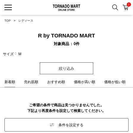
0
検索
カ
TORNADO MART ONLINE 
TOP
レディース
R by TORNADO MART
対象商品
0
件
サイズ
M
絞り込み
新着順
売れ筋順
おすすめ順
価格が高い順
価格が低い順
ご希望の条件で商品は見つかりませんでした。
下記より再度条件を設定して検索してください。
条件を設定する