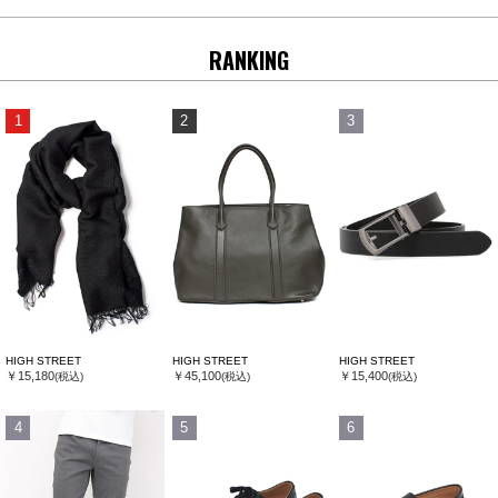
RANKING
1
2
3
HIGH STREET
HIGH STREET
HIGH STREET
￥15,180
￥45,100
￥15,400
(税込)
(税込)
(税込)
4
5
6