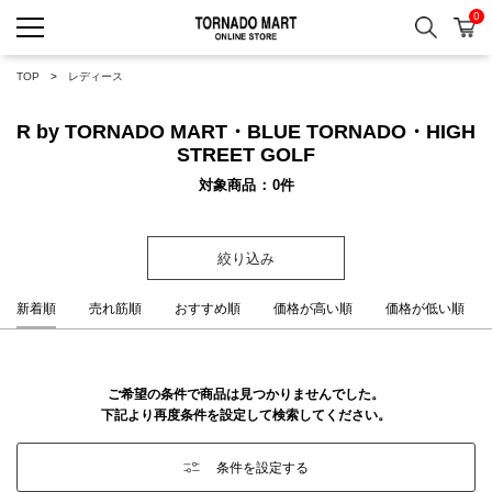
0
検索
カ
TORNADO MART ONLINE 
TOP
レディース
R by TORNADO MART・BLUE TORNADO・HIGH
STREET GOLF
対象商品
0
件
絞り込み
新着順
売れ筋順
おすすめ順
価格が高い順
価格が低い順
ご希望の条件で商品は見つかりませんでした。
下記より再度条件を設定して検索してください。
条件を設定する