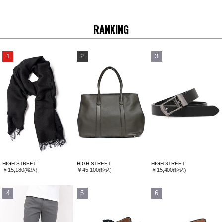
RANKING
1
2
3
HIGH STREET
HIGH STREET
HIGH STREET
￥15,180
￥45,100
￥15,400
(税込)
(税込)
(税込)
4
5
6