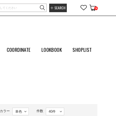
SEARCH
34
COORDINATE
LOOKBOOK
SHOPLIST
カラー
件数