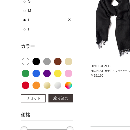
S
M
L
F
カラー
HIGH STREET
￥15,180
リセット
絞り込む
価格