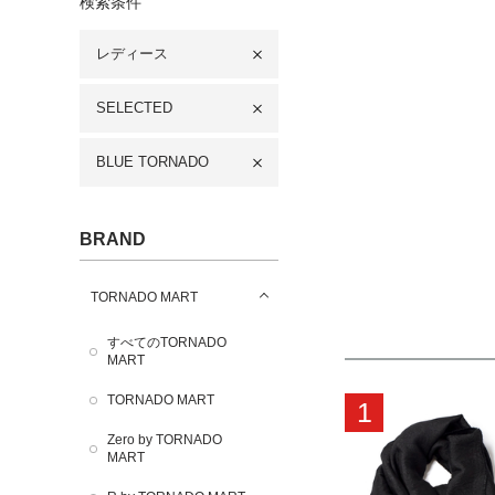
検索条件
レディース
SELECTED
BLUE TORNADO
BRAND
TORNADO MART
すべてのTORNADO
MART
TORNADO MART
1
Zero by TORNADO
MART