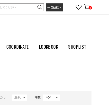
SEARCH
0
COORDINATE
LOOKBOOK
SHOPLIST
カラー
件数