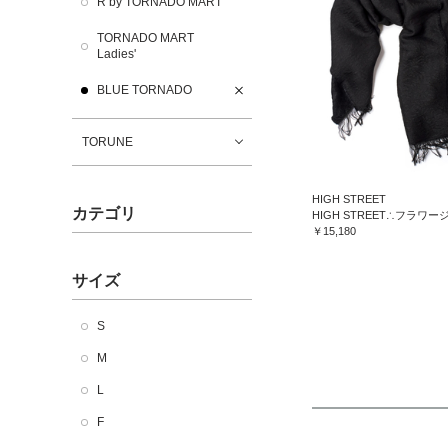
R by TORNADO MART
TORNADO MART
Ladies'
BLUE TORNADO
TORUNE
HIGH STREET
カテゴリ
￥15,180
サイズ
S
M
L
F