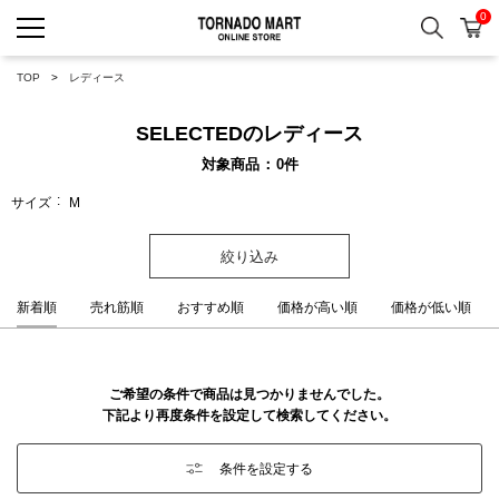
0
検索
カ
TORNADO MART ONLINE 
TOP
レディース
SELECTEDのレディース
対象商品
0
件
サイズ
M
絞り込み
新着順
売れ筋順
おすすめ順
価格が高い順
価格が低い順
ご希望の条件で商品は見つかりませんでした。
下記より再度条件を設定して検索してください。
条件を設定する