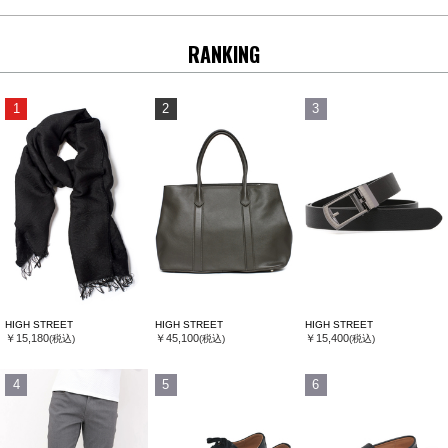
RANKING
1
2
3
HIGH STREET
HIGH STREET
HIGH STREET
￥15,180
￥45,100
￥15,400
(税込)
(税込)
(税込)
4
5
6